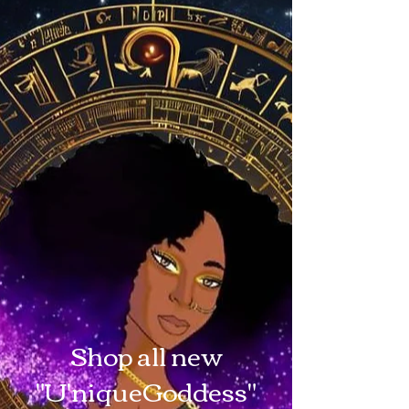
Shop all new
"U'niqueGoddess"