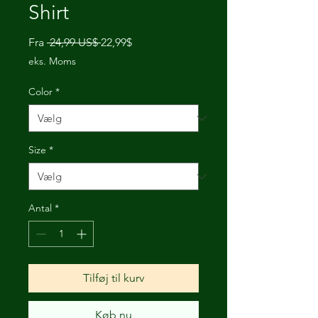
Shirt
Regulær
Salgspris
Fra
 24,99 US$ 
22,99$
pris
eks. Moms
Color
*
Size
*
Antal
*
Tilføj til kurv
Køb nu