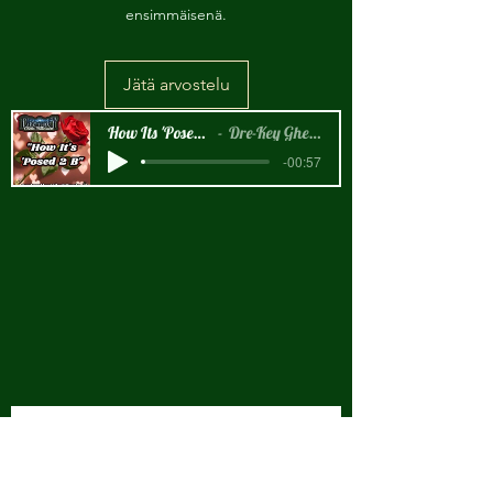
ensimmäisenä.
Jätä arvostelu
How Its 'Posed 2 B Snippet
Dre-Key Ghett Millionaire
-00:57
New Arrival!!!