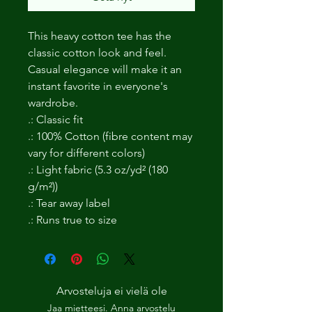
This heavy cotton tee has the 
classic cotton look and feel. 
Casual elegance will make it an 
instant favorite in everyone's 
wardrobe.
.: Classic fit
.: 100% Cotton (fibre content may
vary for different colors)
.: Light fabric (5.3 oz/yd² (180
g/m²))
.: Tear away label
.: Runs true to size
Arvosteluja ei vielä ole
Jaa mietteesi. Anna arvostelu