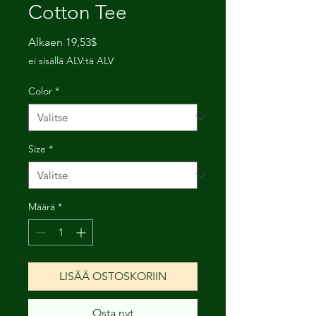
Cotton Tee
Alehinta
Alkaen
19,53$
ei sisällä ALV:tä ALV
Color
*
Size
*
Määrä
*
LISÄÄ OSTOSKORIIN
Osta nyt