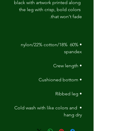
black with artwork printed along 
the leg with crisp, bold colors 
that won't fade. 

• 60% nylon/22% cotton/18% 
spandex 

• Crew length 

• Cushioned bottom 

• Ribbed leg 

• Cold wash with like colors and 
hang dry