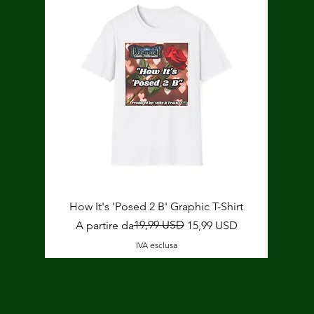
Vista rapida
How It's 'Posed 2 B' Graphic T-Shirt
Prezzo regolare
Prezzo scontato
19,99 USD
A partire da
15,99 USD
IVA esclusa