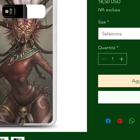
Prezzo
18,50 USD
IVA esclusa
Size
*
Seleziona
Quantità
*
Agg