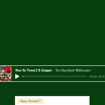
How Its 'Posed 2 B Snippet
Dre-Key Ghett Millionaire
00:00 / 00:5
New Arrival!!!