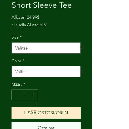
Short Sleeve Tee
Alehinta
Alkaen
24,99$
ei sisällä ALV:tä ALV
Size
*
Color
*
Määrä
*
LISÄÄ OSTOSKORIIN
Osta nyt