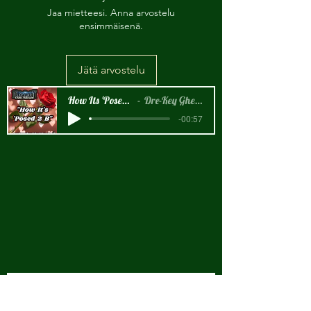
Jaa mietteesi. Anna arvostelu
ensimmäisenä.
Jätä arvostelu
How Its 'Posed 2 B Snippet
Dre-Key Ghett Millionaire
-00:57
New Arrival!!!