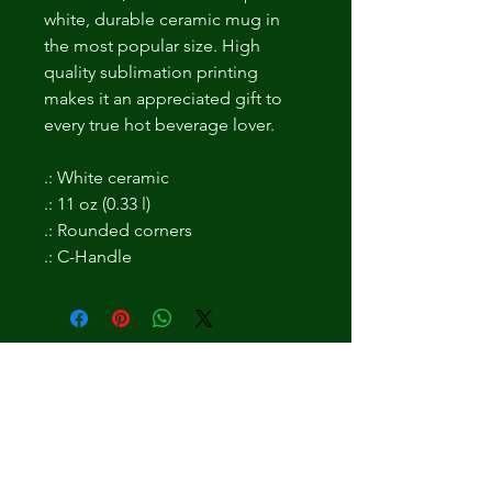
white, durable ceramic mug in
the most popular size. High
quality sublimation printing
makes it an appreciated gift to
every true hot beverage lover.
.: White ceramic
.: 11 oz (0.33 l)
.: Rounded corners
.: C-Handle
Non ci sono ancora recensioni
Dicci cosa ne pensi. Lascia una
recensione prima degli altri.
Lascia una recensione