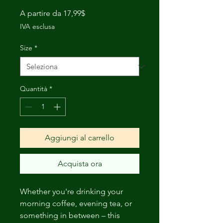
Prezzo
A partire da
17,99$
scontato
IVA esclusa
Size
*
Quantità
*
Aggiungi al carrello
Acquista ora
Whether you're drinking your 
morning coffee, evening tea, or 
something in between – this 