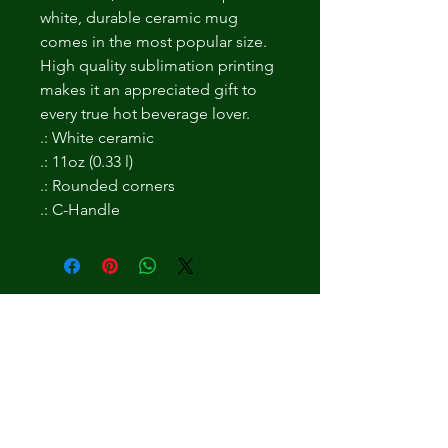
white, durable ceramic mug 
comes in the most popular size. 
High quality sublimation printing 
makes it an appreciated gift to 
every true hot beverage lover.
.: White ceramic
.: 11oz (0.33 l)
.: Rounded corners
.: C-Handle
Ingen anmeldelser endnu
Del dine tanker. Vær den første til at
skrive en anmeldelse.
Skriv en anmeldelse