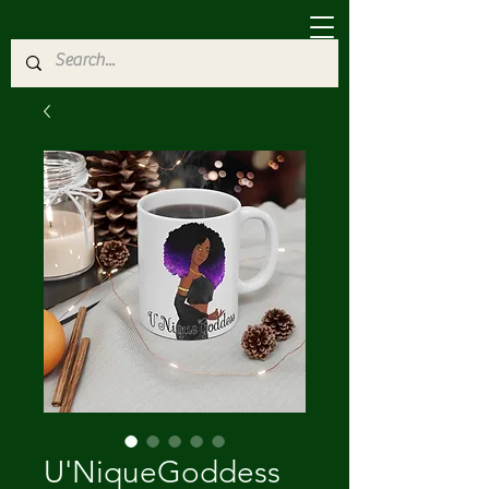
U'NiqueGoddess