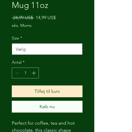
Mug 11oz
Regulær
Salgspris
 24,99 US$ 
14,99 US$
pris
eks. Moms
Size
*
Antal
*
Tilføj til kurv
Køb nu
Perfect for coffee, tea and hot 
chocolate, this classic shape 