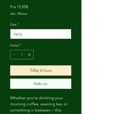
Salgspris
Fra
15,95$
eks. Moms
Size
*
Antal
*
Tilføj til kurv
Køb nu
Whether you're drinking your 
morning coffee, evening tea, or 
something in between – this 