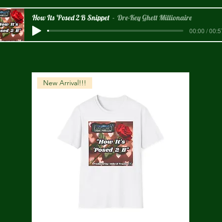
How Its 'Posed 2 B Snippet
Dre-Key Ghett Millionaire
00:00 / 00:5
New Arrival!!!