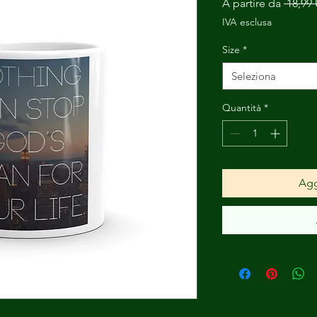
A partire da
 18,99
IVA esclusa
Size
*
Seleziona
Quantità
*
Agg