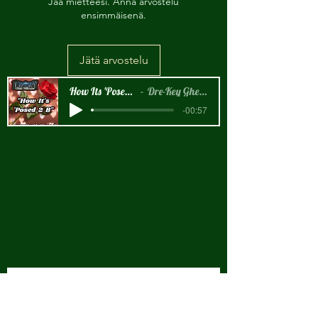
Jaa mietteesi. Anna arvostelu
ensimmäisenä.
Jätä arvostelu
How Its 'Posed 2 B Snippet
Dre-Key Ghett Millionaire
-00:57
New Arrival!!!