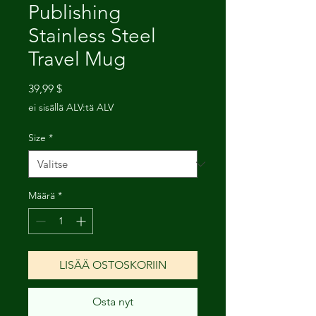
Publishing
Stainless Steel
Travel Mug
Hinta
39,99 $
ei sisällä ALV:tä ALV
Size
*
Määrä
*
LISÄÄ OSTOSKORIIN
Osta nyt