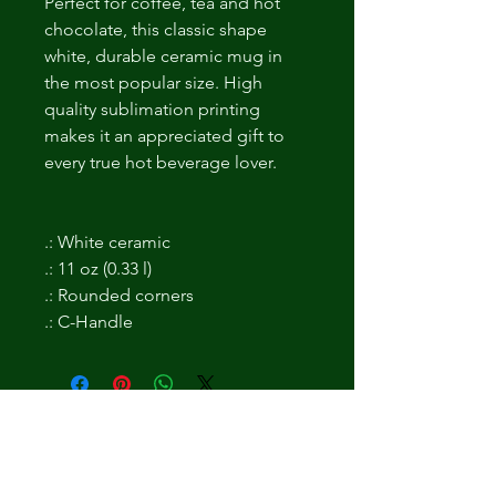
Perfect for coffee, tea and hot
chocolate, this classic shape
white, durable ceramic mug in
the most popular size. High
quality sublimation printing
makes it an appreciated gift to
every true hot beverage lover.
.: White ceramic
.: 11 oz (0.33 l)
.: Rounded corners
.: C-Handle
Non ci sono ancora recensioni
Dicci cosa ne pensi. Lascia una
recensione prima degli altri.