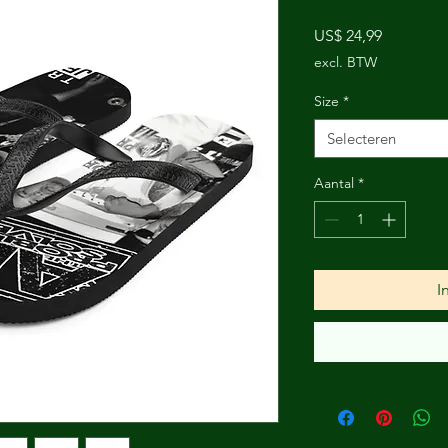
Prijs
US$ 24,99
excl. BTW
Size
*
Selecteren
Aantal
*
I