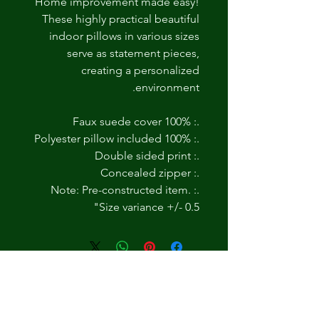
Home improvement made easy!
These highly practical beautiful
indoor pillows in various sizes
serve as statement pieces,
creating a personalized
environment.
.: 100% Faux suede cover
.: 100% Polyester pillow included
.: Double sided print
.: Concealed zipper
.: Note: Pre-constructed item.
Size variance +/- 0.5"
لا توجد مراجعات حتى الآن
شارك أفكارك. كن أول من يترك
مراجعة.