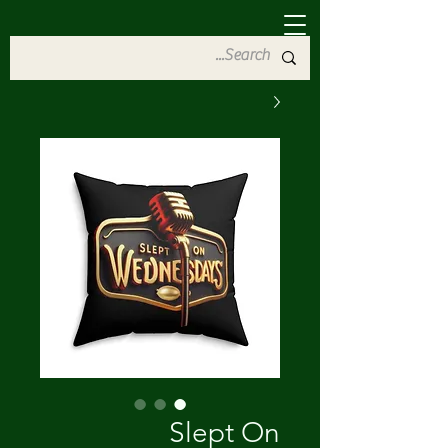
Slept On