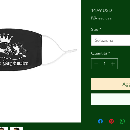
Prezzo
14,99 USD
IVA esclusa
Size
*
Seleziona
Quantità
*
Agg