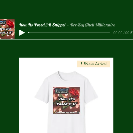
How Its 'Posed 2 B Snippet
Dre-Key Ghett Millionaire
00:00 / 00:5
New Arrival!!!