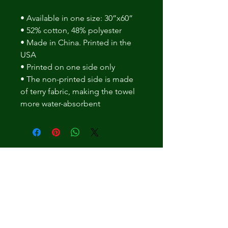
• Available in one size: 30”x60” 
• 52% cotton, 48% polyester 
• Made in China. Printed in the 
USA 
• Printed on one side only 
• The non-printed side is made 
of terry fabric, making the towel 
more water-absorbent
Arvosteluja ei vielä ole
Jaa mietteesi. Anna arvostelu
ensimmäisenä.
Jätä arvostelu