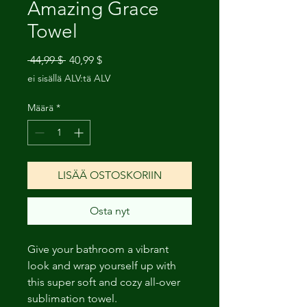
Amazing Grace
Towel
Normaali
Alehinta
 44,99 $ 
40,99 $
hinta
ei sisällä ALV:tä ALV
Määrä
*
LISÄÄ OSTOSKORIIN
Osta nyt
Give your bathroom a vibrant 
look and wrap yourself up with 
this super soft and cozy all-over 
sublimation towel. 