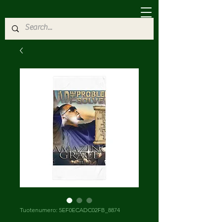
Tuotenumero: 5EF0ECADC02FB_8874