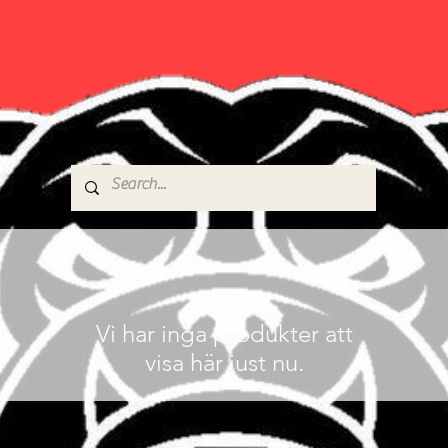
Vi har inga produkter att
visa här just nu.