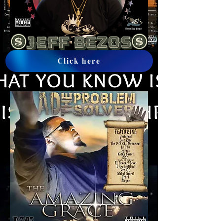
Click here