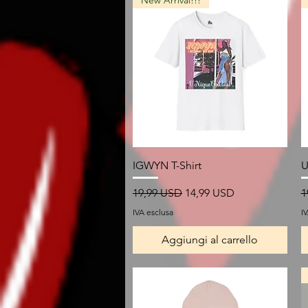
New Arrival!!!
Vista rapida
IGWYN T-Shirt
U
Prezzo regolare
Prezzo scontato
P
19,99 USD
14,99 USD
1
IVA esclusa
I
Aggiungi al carrello