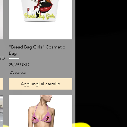
Vista rapida
"Bread Bag Girls" Cosmetic
Bag
USD
Prezzo
29,99 USD
IVA esclusa
Aggiungi al carrello