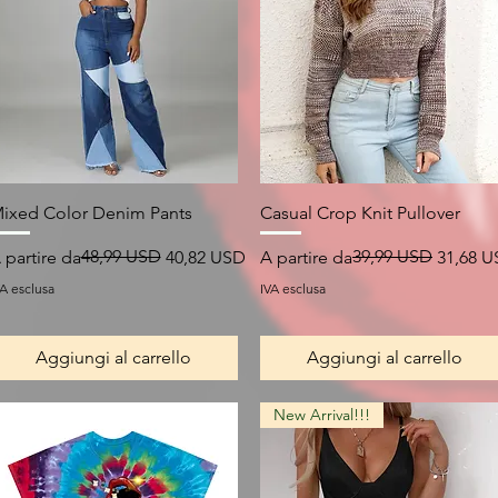
Vista rapida
Vista rapida
ixed Color Denim Pants
Casual Crop Knit Pullover
rezzo regolare
rezzo scontato
48,99 USD
Prezzo regolare
Prezzo scontato
39,99 USD
 partire da
40,82 USD
A partire da
31,68 
VA esclusa
IVA esclusa
Aggiungi al carrello
Aggiungi al carrello
New Arrival!!!