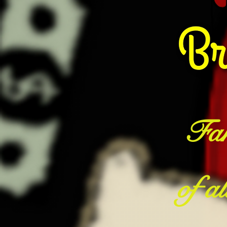
Fan
of a