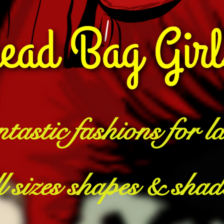
tastic fashions for la
ll sizes shapes & shad