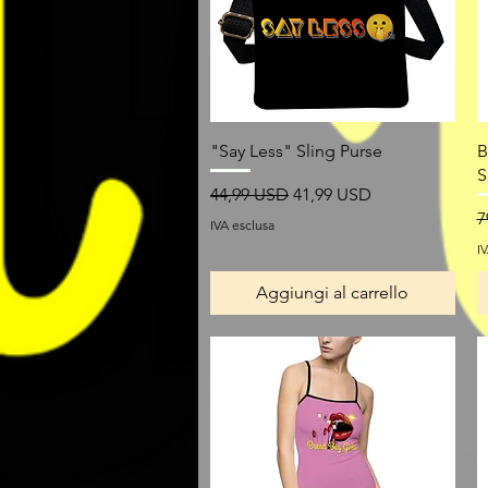
Vista rapida
"Say Less" Sling Purse
B
S
Prezzo regolare
Prezzo scontato
44,99 USD
41,99 USD
P
7
IVA esclusa
I
Aggiungi al carrello