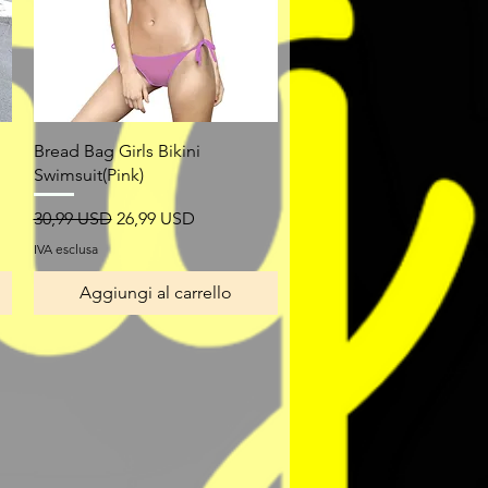
Vista rapida
Bread Bag Girls Bikini
Swimsuit(Pink)
Prezzo regolare
Prezzo scontato
30,99 USD
26,99 USD
IVA esclusa
Aggiungi al carrello