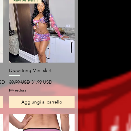
New Arrival!!!
Vista rapida
Drawstring Mini-skirt
Prezzo regolare
Prezzo scontato
USD
39,99 USD
31,99 USD
IVA esclusa
Aggiungi al carrello