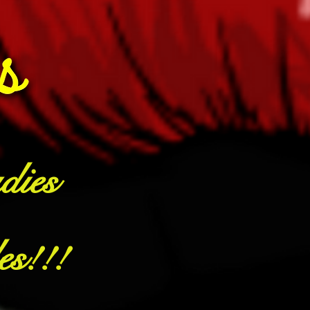
dies
es!!!