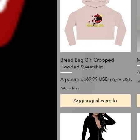
Vista rapida
Bread Bag Girl Cropped
M
Hooded Sweatshirt
P
P
A
Prezzo regolare
Prezzo scontato
69,99 USD
A partire da
66,49 USD
I
IVA esclusa
Aggiungi al carrello