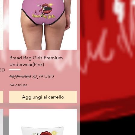
Vista rapida
Bread Bag Girls Premium
Underwear(Pink)
USD
Prezzo regolare
Prezzo scontato
40,99 USD
32,79 USD
IVA esclusa
Aggiungi al carrello