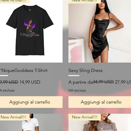
New Arrival!!!
New Arrival!!!
Vista rapida
Vista rapida
'NiqueGoddess T-Shirt
Sexy Sling Dress
rezzo regolare
Prezzo scontato
Prezzo regolare
Prezzo scontato
34,99 USD
9,99 USD
14,99 USD
A partire da
27,99 
VA esclusa
IVA esclusa
Aggiungi al carrello
Aggiungi al carrello
New Arrival!!!
New Arrival!!!