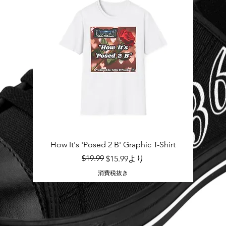
クイックビュー
How It's 'Posed 2 B' Graphic T-Shirt
通常価格
セール価格
$19.99
$15.99
より
消費税抜き