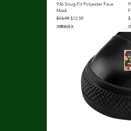
クイックビュー
936 Snug-Fit Polyester Face
9
Mask
F
通常価格
セール価格
$13.99
$12.59
$
消費税抜き