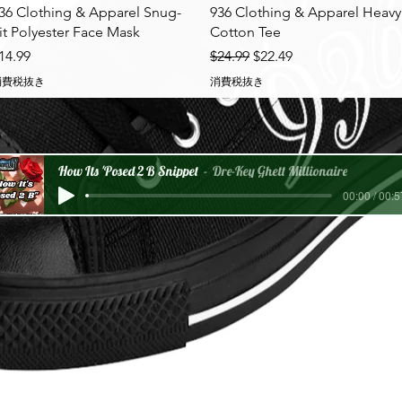
クイックビュー
クイックビュー
36 Clothing & Apparel Snug-
936 Clothing & Apparel Heavy
it Polyester Face Mask
Cotton Tee
価格
通常価格
セール価格
14.99
$24.99
$22.49
消費税抜き
消費税抜き
How Its 'Posed 2 B Snippet
Dre-Key Ghett Millionaire
00:00 / 00:5